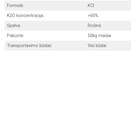
Formulė:
KCl
K2O koncentracija:
>60%
Spalva:
Rožinė
Pakuotė:
50kg maišai
Transportavimo būdas:
Visi būdai