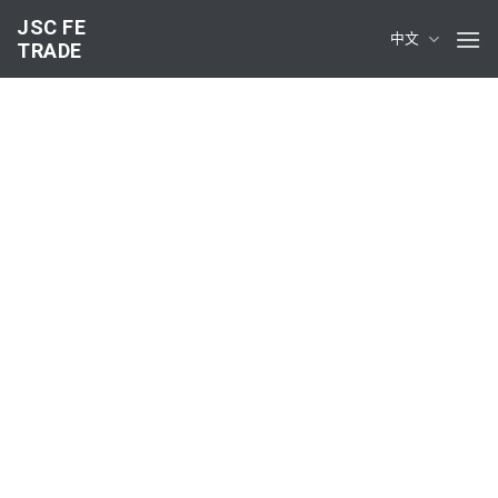
Skip
JSC FE
to
中文
TRADE
content